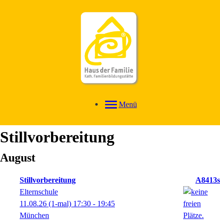
Menü
Stillvorbereitung
August
Stillvorbereitung
A8413s
Elternschule
11.08.26
(1-mal)
17:30
- 19:45
München