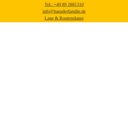
Tel.: +49 89 2881310
info@hausderfamilie.de
Lage & Routenplaner