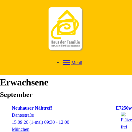
Menü
Erwachsene
September
Neuhauser Nähtreff
E7250w
Dantestraße
15.09.26
(1-mal)
09:30
- 12:00
München