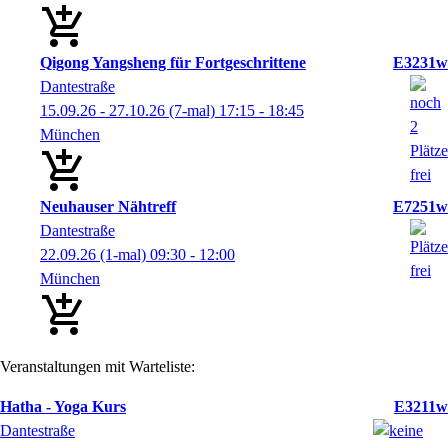
Qigong Yangsheng für Fortgeschrittene
E3231w
Dantestraße
15.09.26 - 27.10.26
(7-mal)
17:15
- 18:45
München
Neuhauser Nähtreff
E7251w
Dantestraße
22.09.26
(1-mal)
09:30
- 12:00
München
Veranstaltungen mit Warteliste:
Hatha - Yoga Kurs
E3211w
Dantestraße