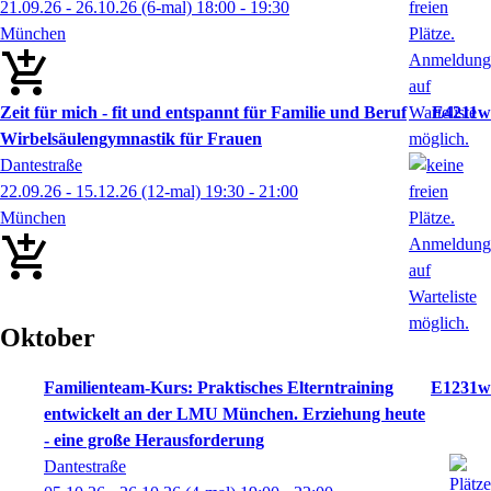
21.09.26 - 26.10.26
(6-mal)
18:00
- 19:30
München
Zeit für mich - fit und entspannt für Familie und Beruf
E4211w
Wirbelsäulengymnastik für Frauen
Dantestraße
22.09.26 - 15.12.26
(12-mal)
19:30
- 21:00
München
Oktober
Familienteam-Kurs: Praktisches Elterntraining
E1231w
entwickelt an der LMU München. Erziehung heute
- eine große Herausforderung
Dantestraße