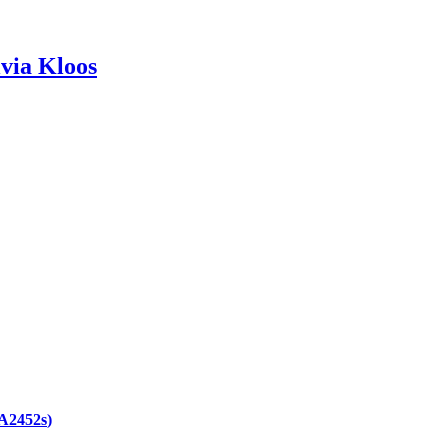
lvia
Kloos
A2452s