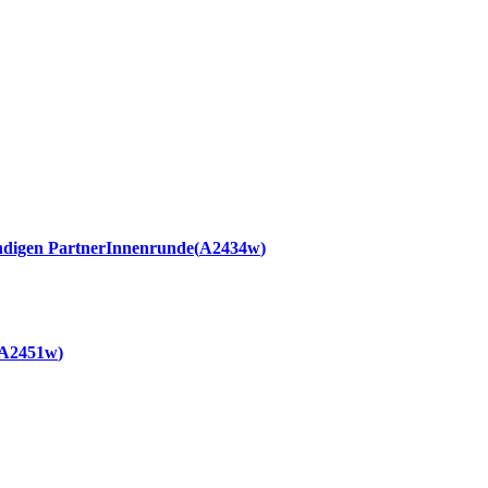
ündigen PartnerInnenrunde
A2434w
A2451w