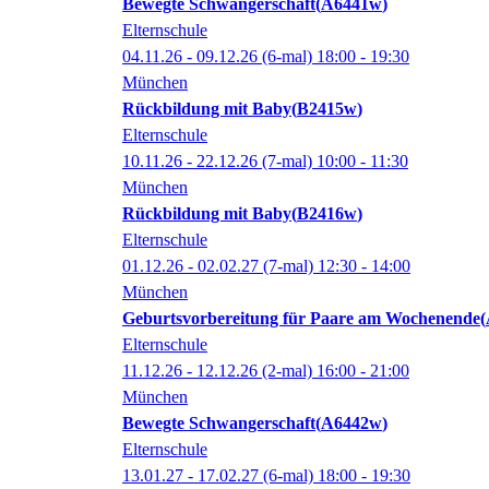
Bewegte Schwangerschaft
A6441w
Elternschule
04.11.26 - 09.12.26
(6-mal)
18:00
- 19:30
München
Rückbildung mit Baby
B2415w
Elternschule
10.11.26 - 22.12.26
(7-mal)
10:00
- 11:30
München
Rückbildung mit Baby
B2416w
Elternschule
01.12.26 - 02.02.27
(7-mal)
12:30
- 14:00
München
Geburtsvorbereitung für Paare am Wochenende
Elternschule
11.12.26 - 12.12.26
(2-mal)
16:00
- 21:00
München
Bewegte Schwangerschaft
A6442w
Elternschule
13.01.27 - 17.02.27
(6-mal)
18:00
- 19:30