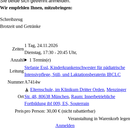
Sie beide sich getrennt anmelden.
Wir empfehlen Ihnen, mitzubringen:
Schreibzeug
Brotzeit und Getränke
1 Tag, 24.11.2026
Zeiten
Dienstag, 17:30 - 20:45 Uhr,
Anzahl
1 Termin(e)
Stefanie Essl
, Kinderkrankenschwester für pädiatrische
Leitung
Intensivpflege, Still- und Laktationsberaterin IBCLC
Nummer
A7414w
Elternschule, im Klinikum Dritter Orden
,
Menzinger
Ort
Str. 48, 80638 München
,
Raum: Innerbetriebliche
Fortbildung ibf 009, ES, Souterrain
Preis
pro Person: 30,00 €
(nicht rabattierbar)
Veranstaltung in Warenkorb legen
Anmelden