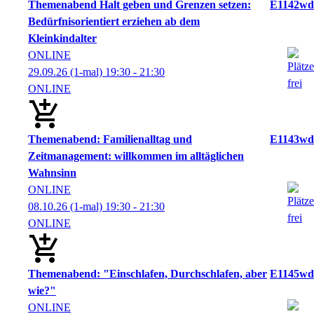
Themenabend Halt geben und Grenzen setzen:
E1142wd
Bedürfnisorientiert erziehen ab dem
Kleinkindalter
ONLINE
29.09.26
(1-mal)
19:30
- 21:30
ONLINE
Themenabend: Familienalltag und
E1143wd
Zeitmanagement: willkommen im alltäglichen
Wahnsinn
ONLINE
08.10.26
(1-mal)
19:30
- 21:30
ONLINE
Themenabend: "Einschlafen, Durchschlafen, aber
E1145wd
wie?"
ONLINE