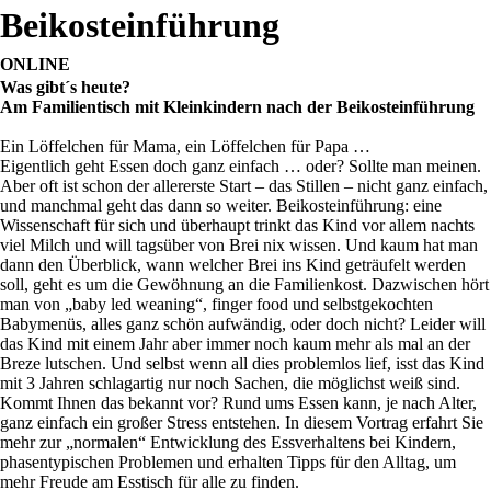
Beikosteinführung
ONLINE
Was gibt´s heute?
Am Familientisch mit Kleinkindern nach der Beikosteinführung
Ein Löffelchen für Mama, ein Löffelchen für Papa …
Eigentlich geht Essen doch ganz einfach … oder? Sollte man meinen.
Aber oft ist schon der allererste Start – das Stillen – nicht ganz einfach,
und manchmal geht das dann so weiter. Beikosteinführung: eine
Wissenschaft für sich und überhaupt trinkt das Kind vor allem nachts
viel Milch und will tagsüber von Brei nix wissen. Und kaum hat man
dann den Überblick, wann welcher Brei ins Kind geträufelt werden
soll, geht es um die Gewöhnung an die Familienkost. Dazwischen hört
man von „baby led weaning“, finger food und selbstgekochten
Babymenüs, alles ganz schön aufwändig, oder doch nicht? Leider will
das Kind mit einem Jahr aber immer noch kaum mehr als mal an der
Breze lutschen. Und selbst wenn all dies problemlos lief, isst das Kind
mit 3 Jahren schlagartig nur noch Sachen, die möglichst weiß sind.
Kommt Ihnen das bekannt vor? Rund ums Essen kann, je nach Alter,
ganz einfach ein großer Stress entstehen. In diesem Vortrag erfahrt Sie
mehr zur „normalen“ Entwicklung des Essverhaltens bei Kindern,
phasentypischen Problemen und erhalten Tipps für den Alltag, um
mehr Freude am Esstisch für alle zu finden.