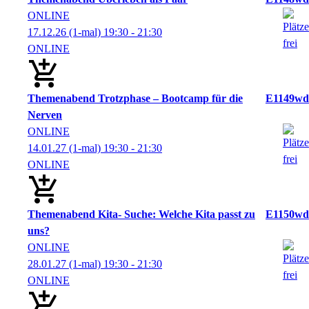
ONLINE
17.12.26
(1-mal)
19:30
- 21:30
ONLINE
Themenabend Trotzphase – Bootcamp für die
E1149wd
Nerven
ONLINE
14.01.27
(1-mal)
19:30
- 21:30
ONLINE
Themenabend Kita- Suche: Welche Kita passt zu
E1150wd
uns?
ONLINE
28.01.27
(1-mal)
19:30
- 21:30
ONLINE