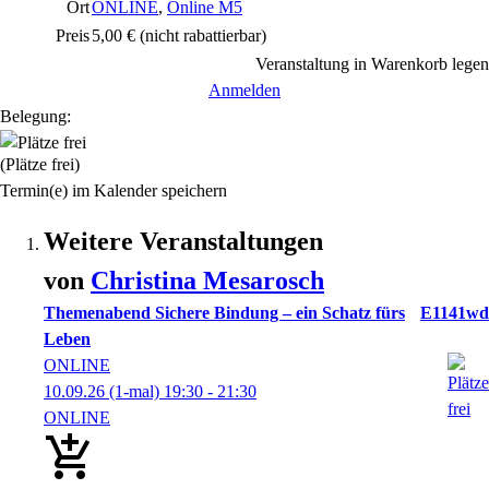
Ort
ONLINE
,
Online M5
Preis
5,00 €
(nicht rabattierbar)
Veranstaltung in Warenkorb legen
Anmelden
Belegung:
(Plätze frei)
Termin(e) im Kalender speichern
Weitere Veranstaltungen
von
Christina
Mesarosch
Themenabend Sichere Bindung – ein Schatz fürs
E1141wd
Leben
ONLINE
10.09.26
(1-mal)
19:30
- 21:30
ONLINE