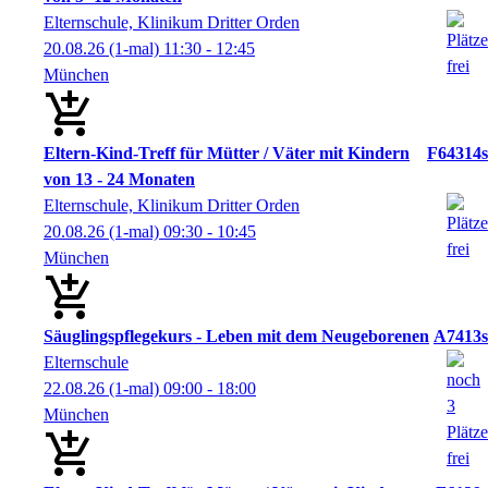
Elternschule, Klinikum Dritter Orden
20.08.26
(1-mal)
11:30
- 12:45
München
Eltern-Kind-Treff für Mütter / Väter mit Kindern
F64314s
von 13 - 24 Monaten
Elternschule, Klinikum Dritter Orden
20.08.26
(1-mal)
09:30
- 10:45
München
Säuglingspflegekurs - Leben mit dem Neugeborenen
A7413s
Elternschule
22.08.26
(1-mal)
09:00
- 18:00
München