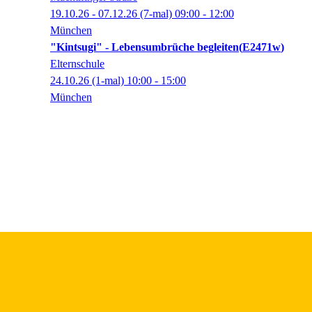
19.10.26 - 07.12.26
(7-mal)
09:00
- 12:00
München
"Kintsugi" - Lebensumbrüche begleiten
E2471w
Elternschule
24.10.26
(1-mal)
10:00
- 15:00
München