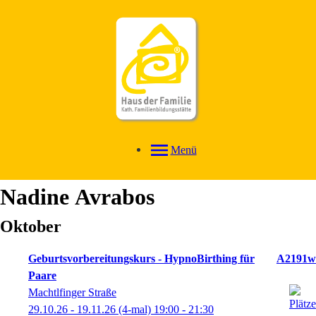
Menü
Nadine
Avrabos
Oktober
Geburtsvorbereitungskurs - HypnoBirthing für
A2191w
Paare
Machtlfinger Straße
29.10.26 - 19.11.26
(4-mal)
19:00
- 21:30