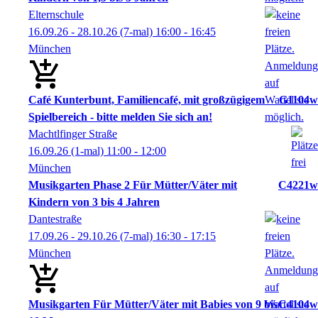
Elternschule
16.09.26 - 28.10.26
(7-mal)
16:00
- 16:45
München
Café Kunterbunt, Familiencafé, mit großzügigem
G1104w
Spielbereich - bitte melden Sie sich an!
Machtlfinger Straße
16.09.26
(1-mal)
11:00
- 12:00
München
Musikgarten Phase 2 Für Mütter/Väter mit
C4221w
Kindern von 3 bis 4 Jahren
Dantestraße
17.09.26 - 29.10.26
(7-mal)
16:30
- 17:15
München
Musikgarten Für Mütter/Väter mit Babies von 9 bis
C4104w