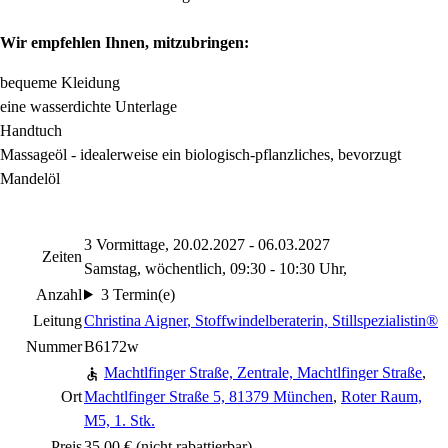
Wir empfehlen Ihnen, mitzubringen:
bequeme Kleidung
eine wasserdichte Unterlage
Handtuch
Massageöl - idealerweise ein biologisch-pflanzliches, bevorzugt
Mandelöl
3 Vormittage, 20.02.2027 - 06.03.2027
Zeiten
Samstag, wöchentlich, 09:30 - 10:30 Uhr,
Anzahl
3 Termin(e)
Leitung
Christina Aigner
, Stoffwindelberaterin, Stillspezialistin®
Nummer
B6172w
Machtlfinger Straße, Zentrale, Machtlfinger Straße
,
Ort
Machtlfinger Straße 5, 81379 München
,
Roter Raum,
M5, 1. Stk.
Preis
35,00 €
(nicht rabattierbar)