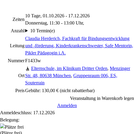
10 Tage, 01.10.2026 - 17.12.2026
Zeiten
Donnerstag, 11:30 - 13:00 Uhr,
Anzahl
10 Termin(e)
Claudia Herderich
, Fachkraft für Bindungsentwicklung
Leitung
und -förderung, Kinderkrankenschwester, Safe Mentorin,
Pikler Pädagogin i.A.
Nummer
F1433w
Elternschule, im Klinikum Dritter Orden
,
Menzinger
Ort
Str. 48, 80638 München
,
Gruppenraum 006, ES,
Souterrain
Preis
Gebühr: 130,00 €
(nicht rabattierbar)
Veranstaltung in Warenkorb legen
Anmelden
Anmeldeschluss: 17.12.2026
Belegung:
(Plätze frei)