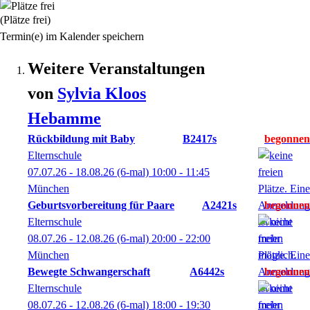
(Plätze frei)
Termin(e) im Kalender speichern
Weitere Veranstaltungen
von
Sylvia
Kloos
Hebamme
Rückbildung mit Baby
B2417s
Elternschule
07.07.26 - 18.08.26
(6-mal)
10:00
- 11:45
München
Geburtsvorbereitung für Paare
A2421s
Elternschule
08.07.26 - 12.08.26
(6-mal)
20:00
- 22:00
München
Bewegte Schwangerschaft
A6442s
Elternschule
08.07.26 - 12.08.26
(6-mal)
18:00
- 19:30