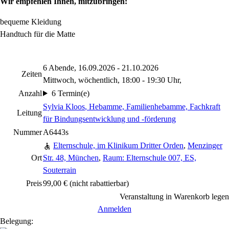
Wir empfehlen Ihnen, mitzubringen:
bequeme Kleidung
Handtuch für die Matte
6 Abende, 16.09.2026 - 21.10.2026
Zeiten
Mittwoch, wöchentlich, 18:00 - 19:30 Uhr,
Anzahl
6 Termin(e)
Sylvia Kloos
, Hebamme, Familienhebamme, Fachkraft
Leitung
für Bindungsentwicklung und -förderung
Nummer
A6443s
Elternschule, im Klinikum Dritter Orden
,
Menzinger
Ort
Str. 48, München
,
Raum: Elternschule 007, ES,
Souterrain
Preis
99,00 €
(nicht rabattierbar)
Veranstaltung in Warenkorb legen
Anmelden
Belegung: