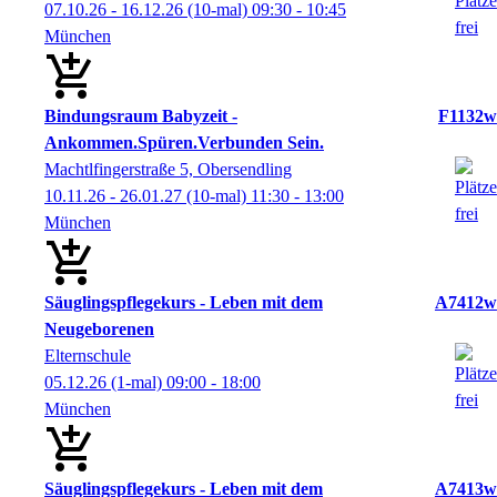
07.10.26 - 16.12.26
(10-mal)
09:30
- 10:45
München
Bindungsraum Babyzeit -
F1132w
Ankommen.Spüren.Verbunden Sein.
Machtlfingerstraße 5, Obersendling
10.11.26 - 26.01.27
(10-mal)
11:30
- 13:00
München
Säuglingspflegekurs - Leben mit dem
A7412w
Neugeborenen
Elternschule
05.12.26
(1-mal)
09:00
- 18:00
München
Säuglingspflegekurs - Leben mit dem
A7413w