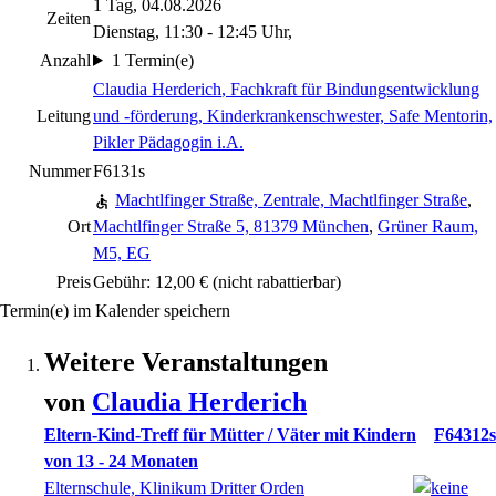
1 Tag, 04.08.2026
Zeiten
Dienstag, 11:30 - 12:45 Uhr,
Anzahl
1 Termin(e)
Claudia Herderich
, Fachkraft für Bindungsentwicklung
Leitung
und -förderung, Kinderkrankenschwester, Safe Mentorin,
Pikler Pädagogin i.A.
Nummer
F6131s
Machtlfinger Straße, Zentrale, Machtlfinger Straße
,
Ort
Machtlfinger Straße 5, 81379 München
,
Grüner Raum,
M5, EG
Preis
Gebühr: 12,00 €
(nicht rabattierbar)
Termin(e) im Kalender speichern
Weitere Veranstaltungen
von
Claudia
Herderich
Eltern-Kind-Treff für Mütter / Väter mit Kindern
F64312s
von 13 - 24 Monaten
Elternschule, Klinikum Dritter Orden