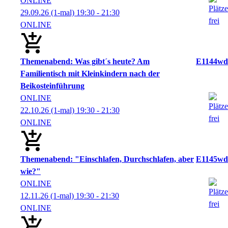
ONLINE
29.09.26
(1-mal)
19:30
- 21:30
ONLINE
Themenabend: Was gibt´s heute? Am
E1144wd
Familientisch mit Kleinkindern nach der
Beikosteinführung
ONLINE
22.10.26
(1-mal)
19:30
- 21:30
ONLINE
Themenabend: "Einschlafen, Durchschlafen, aber
E1145wd
wie?"
ONLINE
12.11.26
(1-mal)
19:30
- 21:30
ONLINE